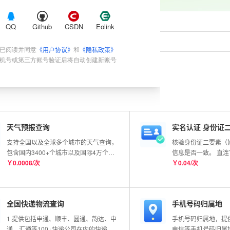
QQ
Github
CSDN
Eolink
《用户协议》
《隐私政策》
已阅读并同意
和
机号或第三方账号验证后将自动创建新账号
手机号码归属地
IP归属地
天气预报查询
实名认证 身份证
支持全国以及全球多个城市的天气查询，
核验身份证二要素（
包含国内3400+个城市以及国际4万个城
信息是否一致。 直
市的实况数据，同时也支持全球任意经纬
￥
0.0008
/
次
实时核验，99.99%
￥
0.04
/
次
度查询，接口会返回该经纬度最近的站点
信息；更新频率分钟级别。
全国快递物流查询
手机号码归属地
1.提供包括申通、顺丰、圆通、韵达、中
手机号码归属地，提
通、汇通等100+快递公司在内的快递物
电信等手机号码归属