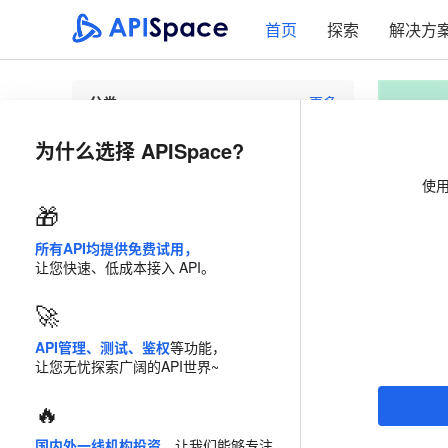
首页
探索
解决方
分类
更多
为什么选择 APISpace?
环境天气
网络通讯
使
快递物流
IP 查询
🎁
实名核验
数据智能
所有API均提供免费试用，
让您快速、低成本接入 API。
企业工商
交通地理
🚀
生活常用
教育文化
API管理、测试、鉴权
等功能，
让您无忧探索广阔的API世界~
🔥
国内外一线机构投资
，让我们能够专注