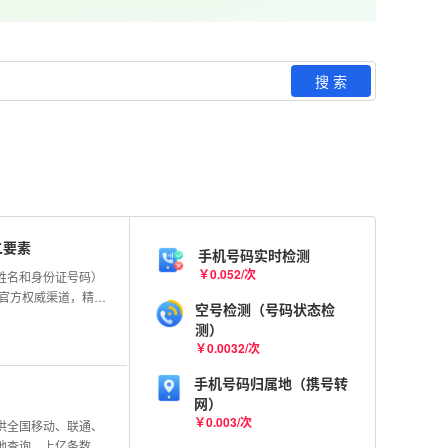
搜 索
二要素
手机号码实时检测
￥
0.052
/
次
姓名和身份证号码）
连官方权威渠道，精准
空号检测（号码状态检
准确率。
测）
￥
0.0032
/
次
手机号码归属地（携号转
网）
￥
0.003
/
次
供全国移动、联通、
地查询，上亿条数据