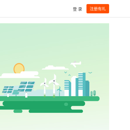
注册有礼
登 录