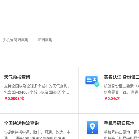
手机号码归属地
IP归属地
天气预报查询
实名认证 身份证
支持全国以及全球多个城市的天气查询，
核验身份证二要素（
包含国内3400+个城市以及国际4万个城
信息是否一致。 直
市的实况数据，同时也支持全球任意经纬
￥
0.0008
/
次
实时核验，99.99%
￥
0.04
/
次
度查询，接口会返回该经纬度最近的站点
信息；更新频率分钟级别。
全国快递物流查询
手机号码归属地
1.提供包括申通、顺丰、圆通、韵达、中
手机号码归属地，提
通、汇通等100+快递公司在内的快递物
电信等手机号码归属