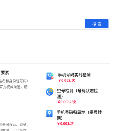
搜 索
二要素
手机号码实时检测
￥
0.052
/
次
姓名和身份证号码）
连官方权威渠道，精准
空号检测（号码状态检
准确率。
测）
￥
0.0032
/
次
手机号码归属地（携号转
网）
￥
0.003
/
次
供全国移动、联通、
地查询，上亿条数据