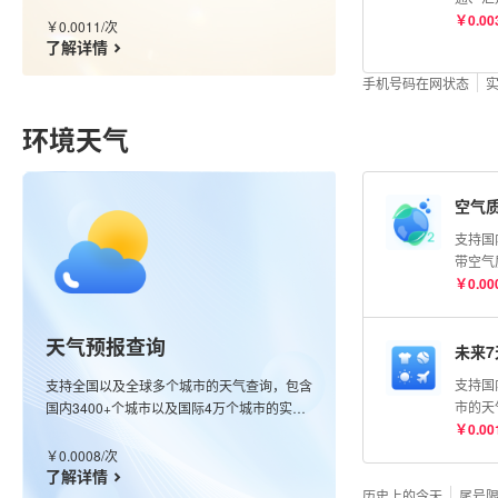
级别，含运营商数据。
流单号
￥
0.00
￥
0.0011
/
次
根据单
了解详情
收费。
手机号码在网状态
环境天气
空气
支持国
带空气
整点观
￥
0.00
回最近
观测空
天气预报查询
（AQ
未来
（优、
支持国
支持全国以及全球多个城市的天气查询，包含
染、严
市的天
国内3400+个城市以及国际4万个城市的实况
O₃、P
经纬度
￥
0.00
数据，同时也支持全球任意经纬度查询，接口
CO浓
天气指
会返回该经纬度最近的站点信息；更新频率分
￥
0.0008
/
次
均为μg
感冒、
钟级别。
了解详情
历史上的今天
鱼、晾
尾号