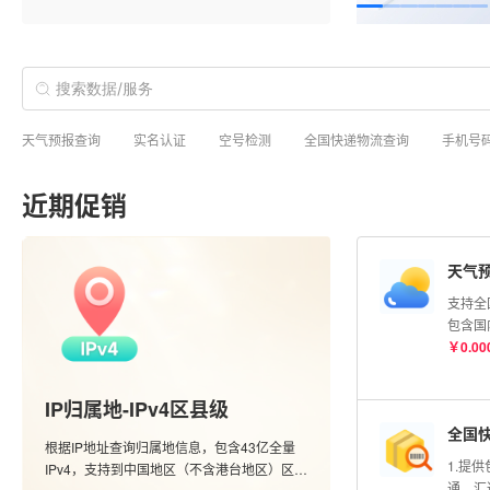
天气预报查询
实名认证
空号检测
全国快递物流查询
手机号
近期促销
天气
支持全
包含国
市的实
￥
0.00
度查询
信息；
IP归属地-IPv4区县级
全国
根据IP地址查询归属地信息，包含43亿全量
1.提
IPv4，支持到中国地区（不含港台地区）区县
通、汇