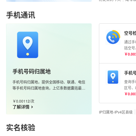
明）
手机通讯
空号
通过手
括空号
险号等
￥
0.00
号码状
测】AP
手机号码归属地
手机
查询手
手机号码归属地，提供全国移动、联通、电信
区号、
等手机号码归属地查询，上亿条数据囊括最新
携号转
￥
0.00
的170、166、147等号段，更新及时、准确
度高
￥
0.00112
/
次
了解详情
IP归属地-IPv4区县级
实名核验