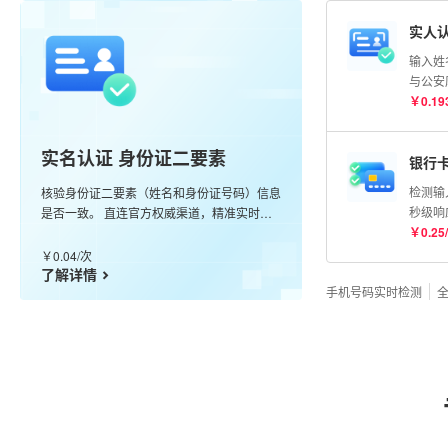
实人认
输入姓
与公安
比对分
￥
0.19
实名认证 身份证二要素
银行
检测输
核验身份证二要素（姓名和身份证号码）信息
秒级响
是否一致。 直连官方权威渠道，精准实时核
卡
￥
0.25
/
验，99.99%准确率。
￥
0.04
/
次
了解详情
手机号码实时检测