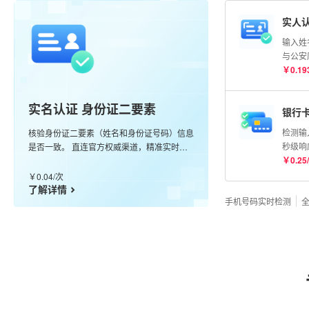
实人认
输入姓
与公安
比对分
￥
0.19
实名认证 身份证二要素
银行
检测输
核验身份证二要素（姓名和身份证号码）信息
秒级响
是否一致。 直连官方权威渠道，精准实时核
卡
￥
0.25
/
验，99.99%准确率。
￥
0.04
/
次
了解详情
手机号码实时检测