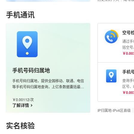
明）
手机通讯
空号
通过手
括空号
险号等
￥
0.00
号码状
测】AP
手机号码归属地
手机
查询手
手机号码归属地，提供全国移动、联通、电信
区号、
等手机号码归属地查询，上亿条数据囊括最新
携号转
￥
0.00
的170、166、147等号段，更新及时、准确
度高
￥
0.00112
/
次
了解详情
IP归属地-IPv4区县级
实名核验