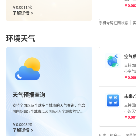
级别，含运营商数据。
流单号
￥
0.00
￥
0.0011
/
次
根据单
了解详情
收费。
手机号码在网状态
环境天气
空气
支持国
带空气
整点观
￥
0.00
回最近
观测空
天气预报查询
（AQ
未来
（优、
支持国
支持全国以及全球多个城市的天气查询，包含
染、严
市的天
国内3400+个城市以及国际4万个城市的实况
O₃、P
经纬度
￥
0.00
数据，同时也支持全球任意经纬度查询，接口
CO浓
天气指
会返回该经纬度最近的站点信息；更新频率分
￥
0.0008
/
次
均为μg
感冒、
钟级别。
了解详情
历史上的今天
鱼、晾
尾号