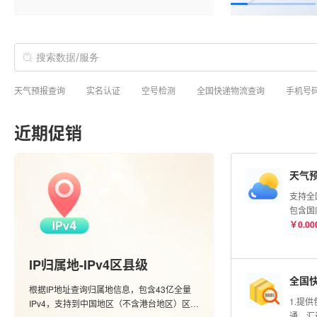
天气预报查询
实名认证
空号检测
全国快递物流查询
手机号
近期促销
天气
支持全
包含国
市的实
￥
0.00
度查询
信息；
IP归属地-IPv4区县级
全国
根据IP地址查询归属地信息，包含43亿全量
1.提
IPv4，支持到中国地区（不含港台地区）区县
通、汇