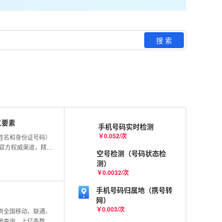
搜 索
二要素
手机号码实时检测
￥
0.052
/
次
姓名和身份证号码）
连官方权威渠道，精准
空号检测（号码状态检
准确率。
测）
￥
0.0032
/
次
手机号码归属地（携号转
网）
￥
0.003
/
次
供全国移动、联通、
地查询，上亿条数据