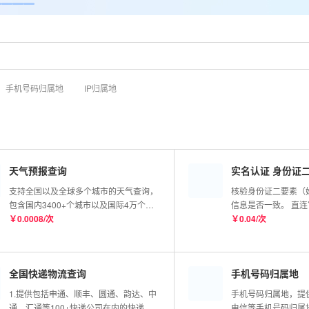
手机号码归属地
IP归属地
天气预报查询
实名认证 身份证
支持全国以及全球多个城市的天气查询，
核验身份证二要素（
包含国内3400+个城市以及国际4万个城
信息是否一致。 直
市的实况数据，同时也支持全球任意经纬
￥
0.0008
/
次
实时核验，99.99%
￥
0.04
/
次
度查询，接口会返回该经纬度最近的站点
信息；更新频率分钟级别。
全国快递物流查询
手机号码归属地
1.提供包括申通、顺丰、圆通、韵达、中
手机号码归属地，提
通、汇通等100+快递公司在内的快递物
电信等手机号码归属