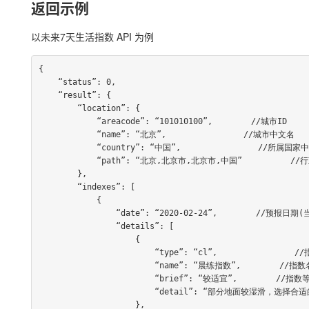
返回示例
以未来7天生活指数 API 为例
{

    “status”: 0,

    “result”: {

        “location”: {

            “areacode”: “101010100”,        //城市ID

            “name”: “北京”,                //城市中文名

            “country”: “中国”,                //所属国家中文名

            “path”: “北京,北京市,北京市,中国”          //行政区划路径

        },

        “indexes”: [

            {

                “date”: “2020-02-24”,        //预报日期(当地时间)

                “details”: [

                    {

                        “type”: “cl”,                //指数类型

                        “name”: “晨练指数”,        //指数名称

                        “brief”: “较适宜”,        //指数等级

                        “detail”: “部分地面较湿滑，选择合适的地点晨练。”    //详细描述

                    },
