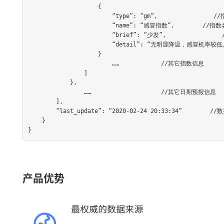
                    {

                        “type”: “gm”,                //指数类型

                        “name”: “感冒指数”,        //指数名称

                        “brief”: “少发”,                //指数等级

                        “detail”: “无明显降温，感冒机率较低。”    //详细描述

                    }

                        ……            //其它指数信息

                ]

            },

                ……                    //其它日期预报信息

        ],

        “last_update”: “2020-02-24 20:33:34”        //数据更新时间(北京时间)

    }

}
产品优势