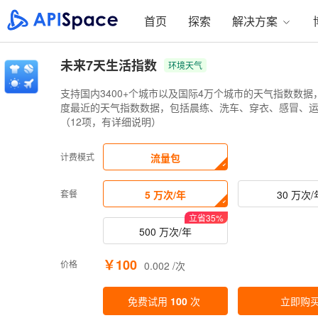
首页
探索
解决方案
未来7天生活指数
环境天气
支持国内3400+个城市以及国际4万个城市的天气指数数
度最近的天气指数数据，包括晨练、洗车、穿衣、感冒、
（12项，有详细说明）
计费模式
流量包
套餐
5 万次/年
30 万次/
立省
35
%
500 万次/年
￥100
价格
0.002 /次
免费试用
100
次
立即购