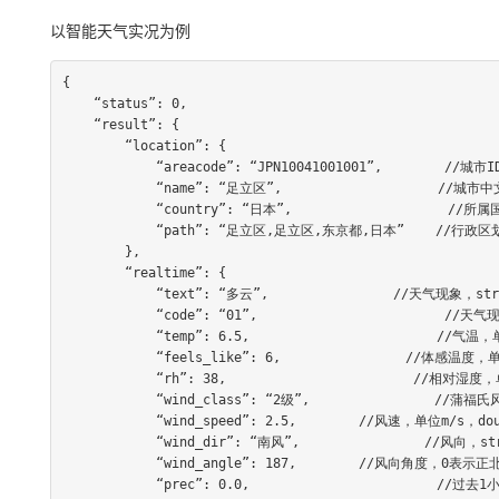
以
智能天气实况为例
{

    “status”: 0,

    “result”: {

        “location”: {

            “areacode”: “JPN10041001001”,        //城市ID

            “name”: “足立区”,                    //城市中文名

            “country”: “日本”,                    //所属国家中文名

            “path”: “足立区,足立区,东京都,日本”    //行政区划路径

        },

        “realtime”: {

            “text”: “多云”,                //天气现象，string类型

            “code”: “01”,                        //天气现象编码，string类型

            “temp”: 6.5,                        //气温，单位℃，double类型

            “feels_like”: 6,                //体感温度，单位℃，int类型

            “rh”: 38,                        //相对湿度，单位%，int类型

            “wind_class”: “2级”,                //蒲福氏风级，string类型

            “wind_speed”: 2.5,        //风速，单位m/s，double类型

            “wind_dir”: “南风”,                //风向，string类型

            “wind_angle”: 187,        //风向角度，0表示正北，180表示正南，int类型

            “prec”: 0.0,                        //过去1小时降水量，单位毫米(mm)，double类型
