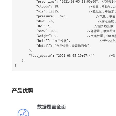
            “prec_time”: “2021-03-05 18:00:00”, //过去1小时降水量所对应的时间段

            “clouds”: 99,                //云量，单位%，int类型

            “vis”: 12085,                //能见度，单位米(m)，int类型

            “pressure”: 1020,                //气压，单位百帕(hPa)，int类型

            “dew”: -6,                        //露点温度，单位℃，int类型

            “uv”: 2,                        //紫外线指数，int类型

            “snow”: 0.0,                //降雪量，单位厘米(cm)，double类型 #国内城市不支持#

            “weight”: 0,                //文案权重，int类型

            “brief”: “今日惊蛰”,                //天气短文案，string类型

            “detail”: “今日惊蛰，春雷惊百虫”,                //天气长文案 ，string类型

        },

        “last_update”: “2021-03-05 19:07:44”        //数据更新时间(北京时间)

    }

}
产品优势