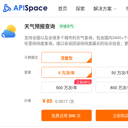
首页
探索
解决方案
天气预报查询
环境天气
支持全国以及全球多个城市的天气查询，包含国内3400+
任意经纬度查询，接口会返回该经纬度最近的站点信息；
计费模式
流量包
套餐
5 万次/年
50 万次/
立省
48
%
500 万次/年
800 万次
￥85
价格
0.0017 /次
免费试用
200
次
立即购