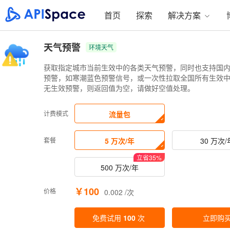
首页
探索
解决方案
天气预警
环境天气
获取指定城市当前生效中的各类天气预警，同时也支持国
预警，如寒潮蓝色预警信号，或一次性拉取全国所有生效
无生效预警，则返回值为空，请做好空值处理。
计费模式
流量包
套餐
5 万次/年
30 万次/
立省
35
%
500 万次/年
￥100
价格
0.002 /次
免费试用
100
次
立即购