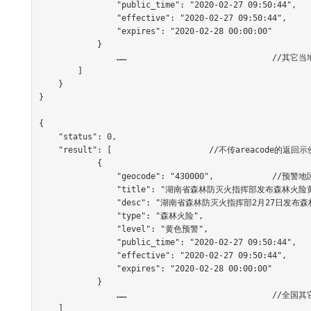
                "public_time": "2020-02-27 09:50:44",	//预警发布时间

                "effective": "2020-02-27 09:50:44",	//预警生效时间

                "expires": "2020-02-28 00:00:00"		//预警失效时间

            }

	        ……		    		//其它当地预警信息

        ]

    }

}

{

    "status": 0,

    "result": [                    //不传areacode的返回示例

            {

                "geocode": "430000",		//预警地区编码

                "title": "湖南省森林防灭火指挥部发布森林火险黄色预警[Ⅲ级/较重]",		//预警标题

                "desc": "湖南省森林防灭火指挥部2月27日发布森林火险黄色预警：未来……",//预警详情

                "type": "森林火险",			//预警类型

                "level": "黄色预警",			//预警等级

                "public_time": "2020-02-27 09:50:44",	//预警发布时间

                "effective": "2020-02-27 09:50:44",	//预警生效时间

                "expires": "2020-02-28 00:00:00"		//预警失效时间

            }

	        ……	        		//全国其它生效中的预警信息

    ]
