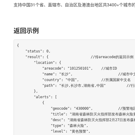
支持中国31个省、直辖市、自治区及港澳台地区共3400+个城市
返回示例
{

    "status": 0,

    "result": {                    //传areacode的返回示例

        "location": {

            "areacode": "101250101",	//城市ID

            "name": "长沙",			//城市中文名

            "country": "中国",		//所属国家中文名

            "path": "长沙,长沙市,湖南省,中国"	    //行政区划路径

        },

        "alerts": [

            {

                "geocode": "430000",		//预警地区编码

                "title": "湖南省森林防灭火指挥部发布森林火险黄色预警[Ⅲ级/较重]",		//预警标题

                "desc": "湖南省森林防灭火指挥部2月27日发布森林火险黄色预警：未来……",//预警详情

                "type": "森林火险",			//预警类型

                "level": "黄色预警",			//预警等级
