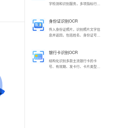
字检测和识别服务，多项指标行业
领先，可识别中、英、日、韩、
法、德多种语言
身份证识别OCR
传入身份证照片，识别照片文字信
息并返回，包括姓名、身份证号
码、性别、民族、出生年月日、地
址、签发机关及有效期。
银行卡识别OCR
结构化识别多款主流银行卡的卡
号、有效期、发卡行、卡片类型、
持卡人5个关键字段，识别准确率
超过99%