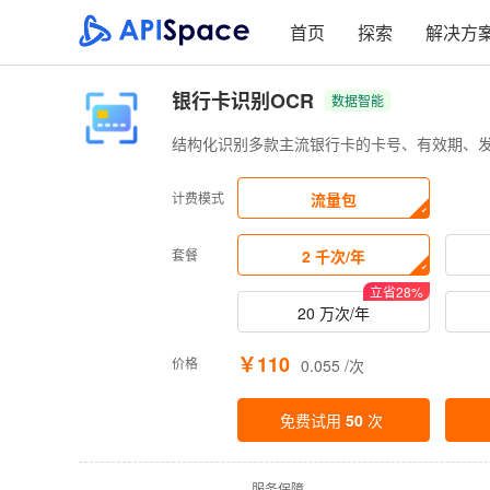
首页
探索
解决方
银行卡识别OCR
数据智能
结构化识别多款主流银行卡的卡号、有效期、发
计费模式
流量包
套餐
2 千次/年
立省
28
%
20 万次/年
￥110
价格
0.055 /次
免费试用
50
次
·
服务保障