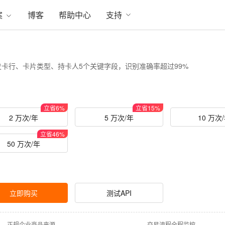
案
博客
帮助中心
支持
卡行、卡片类型、持卡人5个关键字段，识别准确率超过99%
立省
6
%
立省
15
%
2 万次/年
5 万次/年
10 万次
立省
46
%
50 万次/年
立即购买
测试API
·
正规企业商品来源
·
交易流程全程监控