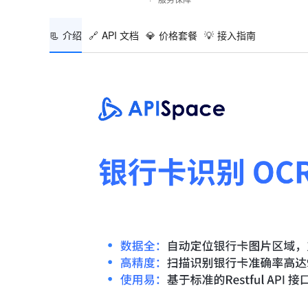
📃
介绍
🔗
API 文档
💎
价格套餐
💡
接入指南