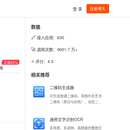
注册有礼
登 录
数据
🔗
接入应用：
630
🚀
调用次数：
9001.7
万+
⭐️
评分：
4.3
立省
22
%
/年
相关推荐
二维码生成器
可生成普通二维码、带图片的艺术
二维码（黑白与彩色）、动态二维
码（黑白与彩色）
通用文字识别OCR
多场景、多语种、高精度的整图文