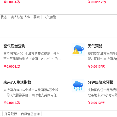
￥0.0031/次
￥0.00112/次
据单号自动识别快递公司，识别单号不收
及时、准确度高
费。
网状态
实人认证 人像三要素
天气预警
空气质量查询
天气预警
支持国内3400+个城市的整点观测，并附
获取指定城市当前生
带空气质量监测点（全国共2335个）的整
警，同时也支持国内
点观测数据；支持国内经纬度查询，返回
口会返回该经纬度最
￥0.0008/次
￥0.0013/次
最近的站点信息。获取指定城市的整点观
如寒潮蓝色预警信号
测空气质量，包含空气质量指数
所有生效中的天气预
（AQI）、首要污染物、空气质量等级
家预警中心。如部分
未来7天生活指数
分钟级降水预报
（优、良、轻度污染、中度污染、重度污
返回值为空，请做好
支持国内3400+个城市以及国际4万个城
支持国内任一经纬度
染、严重污染）、6要素（CO、NO₂、
市的天气指数数据，同时也支持国内任意
取某地未来2小时内
O₃、PM10、PM2.5、SO₂）浓度（除了
经纬度查询，接口会返回该经纬度最近的
钟级、公里级，可准
CO浓度单位为mg/m³之外，其余5种单位
￥0.0013/次
￥0.0013/次
天气指数数据，包括晨练、洗车、穿衣、
出现，何时变大，何
均为μg/m³）等。
感冒、运动、旅游、舒适度、紫外线、钓
天
尾号限行
台风信息查询
鱼、晾晒、过敏、啤酒（12项，有详细说