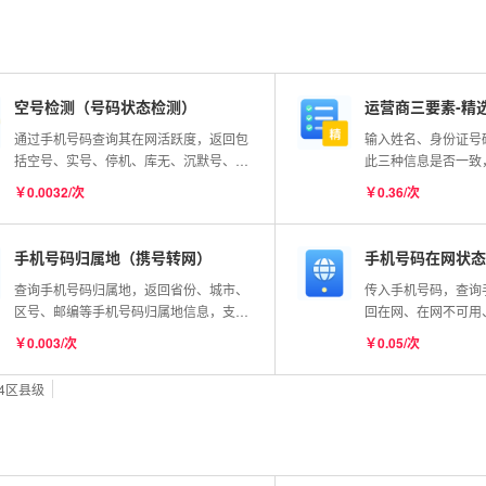
明）
空号检测（号码状态检测）
运营商三要素-精
通过手机号码查询其在网活跃度，返回包
输入姓名、身份证号
括空号、实号、停机、库无、沉默号、风
此三种信息是否一致
险号等状态。如需要进行最精准、实时的
机归属地、运营商名
￥0.0032/次
￥0.36/次
号码状态确认，请使用【手机号码实时检
测】API 商品。
手机号码归属地（携号转网）
手机号码在网状态
查询手机号码归属地，返回省份、城市、
传入手机号码，查询
区号、邮编等手机号码归属地信息，支持
回在网、在网不可用
携号转网。
用/停机）等多种状
￥0.003/次
￥0.05/次
联通手机号码，实时
v4区县级