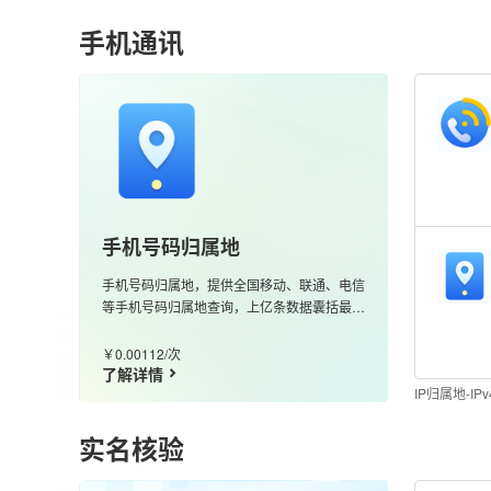
手机通讯
手机号码归属地
手机号码归属地，提供全国移动、联通、电信
等手机号码归属地查询，上亿条数据囊括最新
的170、166、147等号段，更新及时、准确
度高
￥0.00112/次
了解详情
IP归属地-IP
实名核验