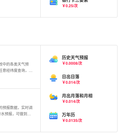
￥0.25/次
历史天气预报
￥0.0008/次
效中的各类天气预
任意经纬度查询，接
日出日落
近的各类天气预警，
￥0.014/次
，或一次性拉取全国
警。预警数据来自国
月出月落和月相
城市无生效预警，则
￥0.014/次
空值处理。
的预报数据，实时调
降水预报，可做到分
万年历
确提醒下一场雨何时
￥0.0135/次
时停止等预报信息