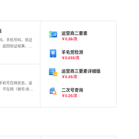
选
运营商二要素
￥0.36/次
码、手机号码，验证
，返回验证结果、手
羊毛党检测
称
￥0.035/次
运营商三要素详细版
￥0.45/次
手机号在网状态，返
、不在网（销号/未启
二次号查询
态。支持移动、电信、
￥0.25/次
准确