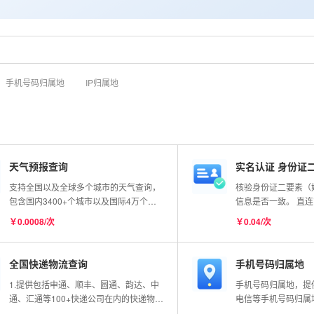
手机号码归属地
IP归属地
天气预报查询
实名认证 身份证
支持全国以及全球多个城市的天气查询，
核验身份证二要素（
包含国内3400+个城市以及国际4万个城
信息是否一致。 直
市的实况数据，同时也支持全球任意经纬
实时核验，99.99%
￥0.0008/次
￥0.04/次
度查询，接口会返回该经纬度最近的站点
信息；更新频率分钟级别。
全国快递物流查询
手机号码归属地
1.提供包括申通、顺丰、圆通、韵达、中
手机号码归属地，提
通、汇通等100+快递公司在内的快递物流
电信等手机号码归属
单号查询。2.与官网实时同步更新。3.根
囊括最新的170、16