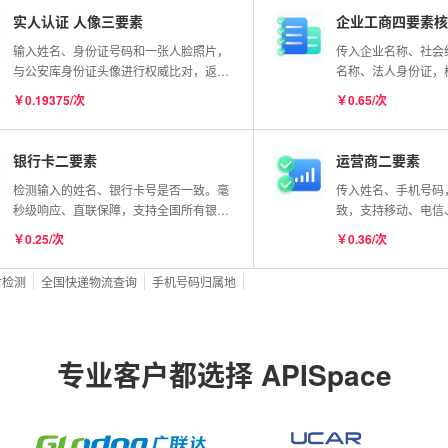
实人认证 人像三要素
企业工商四要素核
输入姓名、身份证号码和一张人脸照片，
传入企业名称、社会
与公安库身份证头像进行权威比对，返回
名称、法人身份证，
比对分值。
致。官方权威核验，
￥0.19375/次
￥0.65/次
银行卡二要素
运营商二要素
检测输入的姓名、银行卡号是否一致。毫
传入姓名、手机号码
秒级响应、直联保障，支持全国所有银联
致，支持移动、电信
卡
￥0.25/次
￥0.36/次
时检测
全国快递物流查询
手机号码归属地
专业客户都选择 APISpace