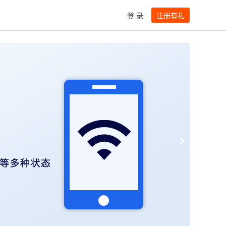
登 录
注册有礼