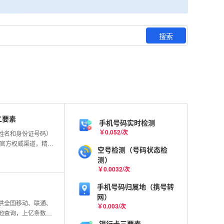
搜索
二要素
手机号码实时检测
￥0.052/次
姓名和身份证号码）
连官方权威渠道，精准
空号检测（号码状态检
准确率。
测）
￥0.0032/次
手机号码归属地（携号转
网）
供全国移动、联通、
￥0.003/次
地查询，上亿条数据
6、147等号段，更新
银行卡三要素