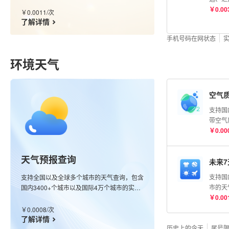
级别，含运营商数据。
流单号
￥
0.00
￥
0.0011
/
次
根据单
了解详情
收费。
手机号码在网状态
环境天气
空气
支持国
带空气
整点观
￥
0.00
回最近
观测空
天气预报查询
（AQ
未来
（优、
支持国
支持全国以及全球多个城市的天气查询，包含
染、严
市的天
国内3400+个城市以及国际4万个城市的实况
O₃、P
经纬度
￥
0.00
数据，同时也支持全球任意经纬度查询，接口
CO浓
天气指
会返回该经纬度最近的站点信息；更新频率分
￥
0.0008
/
次
均为μg
感冒、
钟级别。
了解详情
历史上的今天
鱼、晾
尾号