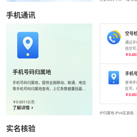
明）
手机通讯
空号
通过手
括空号
险号等
￥
0.00
号码状
测】AP
手机号码归属地
手机
查询手
手机号码归属地，提供全国移动、联通、电信
区号、
等手机号码归属地查询，上亿条数据囊括最新
携号转
￥
0.00
的170、166、147等号段，更新及时、准确
度高
￥
0.00112
/
次
了解详情
IP归属地-IPv4区县级
实名核验