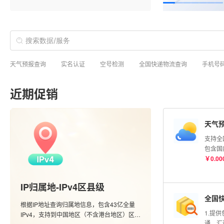
天气预报查询
实名认证
空号检测
全国快递物流查询
手机号
近期促销
天气
支持全
包含国
市的实
￥
0.00
度查询
信息；
IP归属地-IPv4区县级
全国
根据IP地址查询归属地信息，包含43亿全量
1.提
IPv4，支持到中国地区（不含港台地区）区县
通、汇