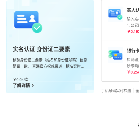
实人认
输入姓
与公安
比对分
￥
0.19
实名认证 身份证二要素
银行
检测输
核验身份证二要素（姓名和身份证号码）信息
秒级响
是否一致。 直连官方权威渠道，精准实时核
卡
￥
0.25
/
验，99.99%准确率。
￥
0.04
/
次
了解详情
手机号码实时检测