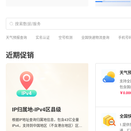
天气预报查询
实名认证
空号检测
全国快递物流查询
手机号
近期促销
天气
支持全
包含国
市的实
￥
0.00
度查询
信息；
IP归属地-IPv4区县级
全国
根据IP地址查询归属地信息，包含43亿全量
1.提
IPv4，支持到中国地区（不含港台地区）区县
通、汇