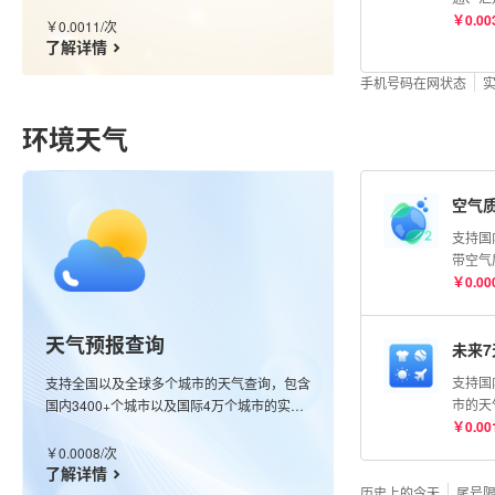
级别，含运营商数据。
流单号
￥
0.00
￥
0.0011
/
次
根据单
了解详情
收费。
手机号码在网状态
环境天气
空气
支持国
带空气
整点观
￥
0.00
回最近
观测空
天气预报查询
（AQ
未来
（优、
支持国
支持全国以及全球多个城市的天气查询，包含
染、严
市的天
国内3400+个城市以及国际4万个城市的实况
O₃、P
经纬度
￥
0.00
数据，同时也支持全球任意经纬度查询，接口
CO浓
天气指
会返回该经纬度最近的站点信息；更新频率分
￥
0.0008
/
次
均为μg
感冒、
钟级别。
了解详情
历史上的今天
鱼、晾
尾号