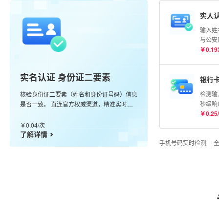
实人认
输入姓
与公安
比对分
￥
0.19
实名认证 身份证二要素
银行
检测输
核验身份证二要素（姓名和身份证号码）信息
秒级响
是否一致。 直连官方权威渠道，精准实时核
卡
￥
0.25
/
验，99.99%准确率。
￥
0.04
/
次
了解详情
手机号码实时检测