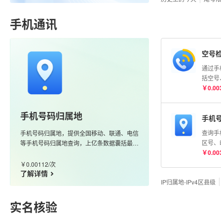
明）
手机通讯
空号
通过手
括空号
险号等
￥
0.00
号码状
测】AP
手机号码归属地
手机
查询手
手机号码归属地，提供全国移动、联通、电信
区号、
等手机号码归属地查询，上亿条数据囊括最新
携号转
￥
0.00
的170、166、147等号段，更新及时、准确
度高
￥
0.00112
/
次
了解详情
IP归属地-IPv4区县级
实名核验