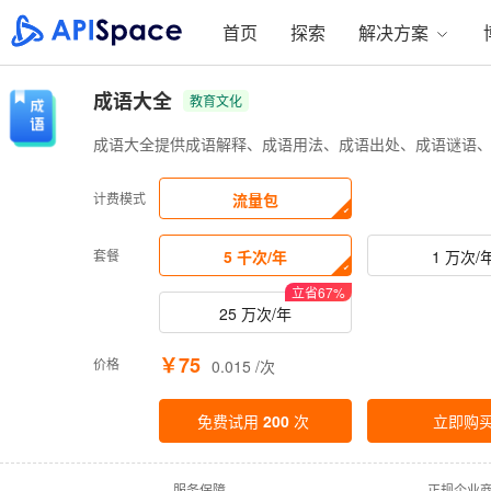
首页
探索
解决方案
成语大全
教育文化
成语大全提供成语解释、成语用法、成语出处、成语谜语
计费模式
流量包
套餐
5 千次/年
1 万次/
立省
67
%
25 万次/年
￥75
价格
0.015 /次
免费试用
200
次
立即购
·
服务保障
·
正规企业