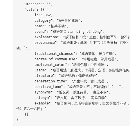
    "message": "",

    "data": [{

        "id": 362,

        "category": "A开头的成语",

        "name": "按兵不动",

        "sound": "成语发音：àn bīng bù dòng",

        "explanation": "成语解释：按：止住。控制住军队；暂不行动；泛指接受任务后不肯行动。常用以表示持观望态度而不行动。",

        "provenance": "成语出处：战国 吕不韦《吕氏春秋 召类》：“赵简子将袭卫，使史默往睹之。期以一月，六月而后反……赵简子按兵而不
动。”",

        "traditional_chinese": "成语繁体：按兵不動",

        "degree_of_common_use": "常用程度：常用成语",

        "emotional_color": "感情色彩：中性成语",

        "usage": "成语用法：兼语式，作谓语、定语；多指接到任务后不肯做或暂时不做",

        "structure": "成语结构：偏正式成语",

        "generation_time": "产生年代：古代成语",

        "positive_tone": "成语正音：不，不能读作“bú”。",

        "synonyms": "近义词：以逸待劳,  裹足不前",

        "antonym": "反义词：雷厉风行,  闻风而动",

        "example": "成语例句：又听得寨前炮响，史文恭按兵不动，只要等他入来，塌了陷坑，山后伏兵齐起，接应捉人。（明 施耐庵《水浒全
传》第六十八回）"

    }]

}