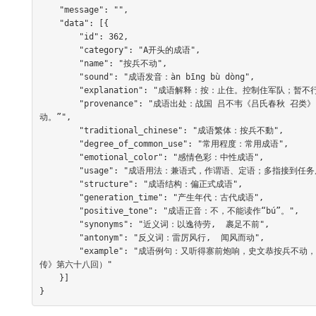
    "message": "",

    "data": [{

        "id": 362,

        "category": "A开头的成语",

        "name": "按兵不动",

        "sound": "成语发音：àn bīng bù dòng",

        "explanation": "成语解释：按：止住。控制住军队；暂不行动；泛指接受任务后不肯行动。常用以表示持观望态度而不行动。",

        "provenance": "成语出处：战国 吕不韦《吕氏春秋 召类》：“赵简子将袭卫，使史默往睹之。期以一月，六月而后反……赵简子按兵而不
动。”",

        "traditional_chinese": "成语繁体：按兵不動",

        "degree_of_common_use": "常用程度：常用成语",

        "emotional_color": "感情色彩：中性成语",

        "usage": "成语用法：兼语式，作谓语、定语；多指接到任务后不肯做或暂时不做",

        "structure": "成语结构：偏正式成语",

        "generation_time": "产生年代：古代成语",

        "positive_tone": "成语正音：不，不能读作“bú”。",

        "synonyms": "近义词：以逸待劳,  裹足不前",

        "antonym": "反义词：雷厉风行,  闻风而动",

        "example": "成语例句：又听得寨前炮响，史文恭按兵不动，只要等他入来，塌了陷坑，山后伏兵齐起，接应捉人。（明 施耐庵《水浒全
传》第六十八回）"

    }]

}