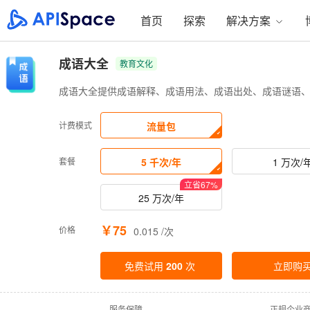
首页
探索
解决方案
成语大全
教育文化
成语大全提供成语解释、成语用法、成语出处、成语谜语
计费模式
流量包
套餐
5 千次/年
1 万次/
立省
67
%
25 万次/年
￥75
价格
0.015 /次
免费试用
200
次
立即购
·
服务保障
·
正规企业