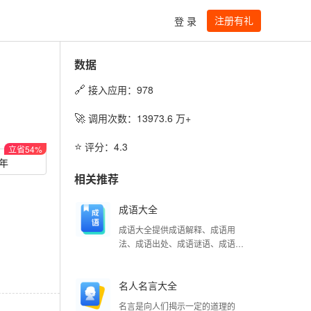
注册有礼
登 录
数据
🔗
接入应用：
978
🚀
调用次数：
13973.6
万+
⭐️
评分：
4.3
立省
54
%
/年
相关推荐
成语大全
成语大全提供成语解释、成语用
法、成语出处、成语谜语、成语故
事、成语接龙、近义词、反义词等
查询
名人名言大全
名言是向人们揭示一定的道理的