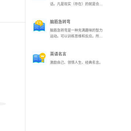
话。凡是现实（存在）的就是合理
的，凡是合理（存在）的就是现实
的。
脑筋急转弯
脑筋急转弯是一种充满趣味的智力
运动。可以训练思维和反应。所
以，这是一项全民都适合的脑力活
动。 其中的乐趣，只有猜对了的人
英语名言
才能体会，你赶快来试试吧！
激励自己、领悟人生、经典名言。