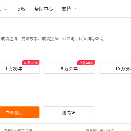
案
博客
帮助中心
支持
、成语谜语、成语故事、成语接龙、近义词、反义词等查询
立省
20
%
立省
40
%
1 万次/年
5 万次/年
10 万次
立即购买
测试API
·
正规企业商品来源
·
交易流程全程监控