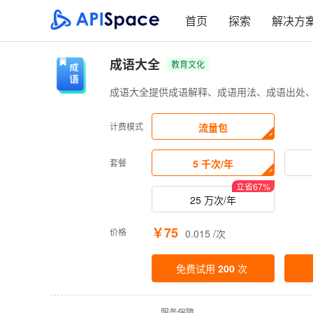
首页
探索
解决方
成语大全
教育文化
成语大全提供成语解释、成语用法、成语出处
计费模式
流量包
套餐
5 千次/年
立省
67
%
25 万次/年
￥75
价格
0.015 /次
免费试用
200
次
·
服务保障