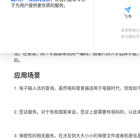
于为用户提供更优质的服务。
📃
介绍
🔗
API 文档
💎
价格套餐
💡
接入指南
飞书
登录即表示
未注册的手
中文电码表采用了四位阿拉伯数字作代号，从0001到9999按
按部首，后按笔划排列。字母和符号放到电码表的最尾。后来由
现。在香港，两个字面都采用同一编码，由输入员人手选择字面；
码。
应用场景
1. 电子输入法的查询。虽然电码曾普遍适用于电报时代，但现
2. 签证服务。对于有些国家来说，签证上是需要有电码的，以
3. 保密性的相关服务。在涉及到大大小小的保密文件或者机密