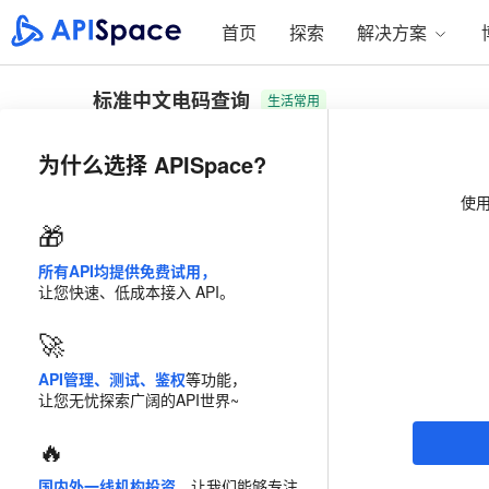
首页
探索
解决方案
标准中文电码查询
生活常用
提供的标准中文电码查询程序结果
为什么选择 APISpace?
计费模式
流量包
使
🎁
套餐
1 万次/年
10 万次/
所有API均提供免费试用，
让您快速、低成本接入 API。
立省
65
%
100 万次/年
🚀
￥42
价格
0.0042 /次
API管理、测试、鉴权
等功能，
让您无忧探索广阔的API世界~
免费试用
200
次
立即购
🔥
国内外一线机构投资
，让我们能够专注
·
服务保障
·
正规企业