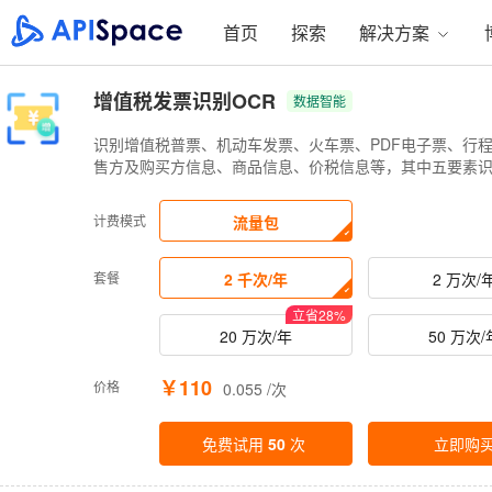
首页
探索
解决方案
增值税发票识别OCR
数据智能
识别增值税普票、机动车发票、火车票、PDF电子票、行
售方及购买方信息、商品信息、价税信息等，其中五要素识
计费模式
流量包
套餐
2 千次/年
2 万次/
立省
28
%
20 万次/年
50 万次/
￥110
价格
0.055 /次
免费试用
50
次
立即购