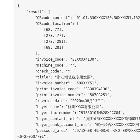
{

    "result": {

        "QRcode_content": "01,01,330XXXX130,50XXXX51,1327.43,20200813,,86BA,",

        "QRcode_location": [

            [68, 77],

            [273, 77],

            [273, 281],

            [68, 281]

        ],

        "invoice_code": "33XXXX4130",

        "machine_code": "",

        "check_code": "",

        "title": "浙江增值税专用发票",

        "invoice_number": "50XXXX51",

        "print_invoice_code": "3300194130",

        "print_invoice_number": "50708251",

        "invoice_date": "2020年08月13日",

        "buyer_name": "杭州XXXX有限公司",

        "buyer_tax_number": "91330101MA28X2CC84",

        "buyer_contact_info": "浙江省航XXXXXXXXXXX商铺0571-56279728",

        "buyer_bank_account_info": "航州联合XXXXXXXXXXX网下沙支行201000179490762",

        "password_area": "59/12<08-49>03>0->2<2-88*XXXXXXXXXXXXXXXXX80-9/5-921-669/6<>*8+90>7/64/58-10>
<6+2>050/7+1",
