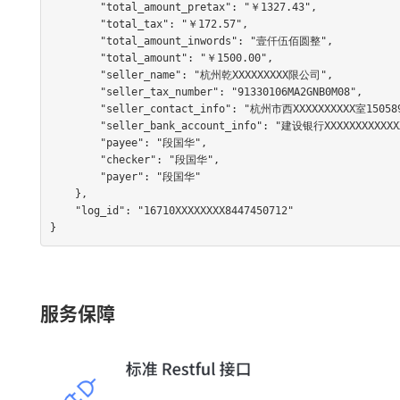
        "total_amount_pretax": "￥1327.43",

        "total_tax": "￥172.57",

        "total_amount_inwords": "壹仟伍佰圆整",

        "total_amount": "￥1500.00",

        "seller_name": "杭州乾XXXXXXXXX限公司",

        "seller_tax_number": "91330106MA2GNB0M08",

        "seller_contact_info": "杭州市西XXXXXXXXXX室15058921697",

        "seller_bank_account_info": "建设银行XXXXXXXXXXXXXX8300000571",

        "payee": "段国华",

        "checker": "段国华",

        "payer": "段国华"

    },

    "log_id": "16710XXXXXXXX8447450712"

}
服务保障