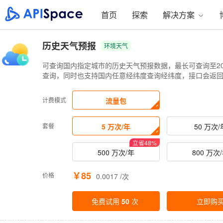
首页
探索
解决方案
历史天气预报
环境天气
可查询国内指定城市的历史天气预报数据，最长可查询至201
查询，同时也支持国内任意经纬度查询经纬度，接口会返
计费模式
流量包
套餐
5 万次/年
50 万次/
立省
48
%
500 万次/年
800 万次
￥85
价格
0.0017 /次
免费试用
50
次
立即购