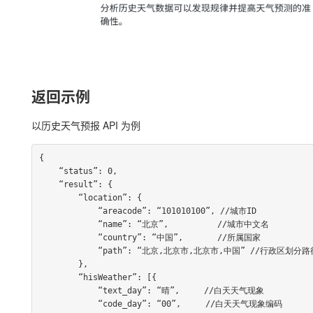
返回示例
以历史天气预报 API 为例
{

    “status”: 0,

    “result”: {

        “location”: {

            “areacode”: “101010100”, //城市ID

            “name”: “北京”,          //城市中文名

            “country”: “中国”,       //所属国家

            “path”: “北京,北京市,北京市,中国” //行政区划分路径

        },

        “hisWeather”: [{

            “text_day”: “晴”,     //白天天气现象

            “code_day”: “00”,     //白天天气现象编码
