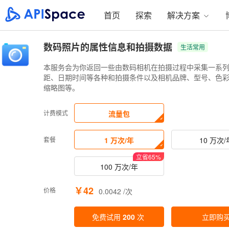
首页
探索
解决方案
数码照片的属性信息和拍摄数据
生活常用
本服务会为你返回一些由数码相机在拍摄过程中采集一系列
距、日期时间等各种和拍摄条件以及相机品牌、型号、色彩
缩略图等。
计费模式
流量包
套餐
1 万次/年
10 万次/
立省
65
%
100 万次/年
￥42
价格
0.0042 /次
免费试用
200
次
立即购