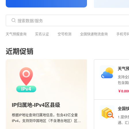
天气预报查询
实名认证
空号检测
全国快递物流查询
手机号
近期促销
天气
支持全
包含国
市的实
￥0.00
度查询
信息；
IP归属地-IPv4区县级
全国
根据IP地址查询归属地信息，包含43亿全量
1.提
IPv4，支持到中国地区（不含港台地区）区县
通、汇
级别，含运营商数据。
单号查