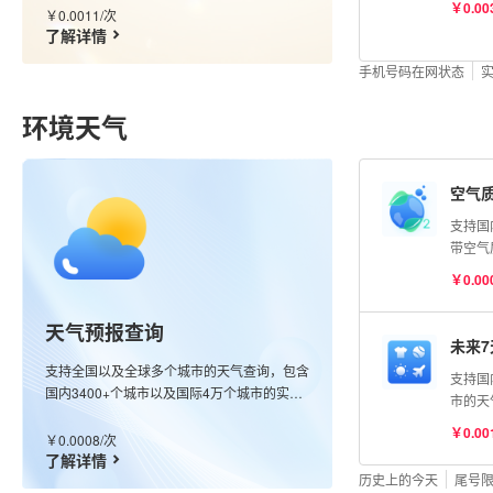
￥0.00
￥0.0011/次
据单号
了解详情
费。
手机号码在网状态
环境天气
空气
支持国
带空气
点观测
￥0.00
最近的
测空气
天气预报查询
（AQ
未来
（优、
支持全国以及全球多个城市的天气查询，包含
支持国
染、严
国内3400+个城市以及国际4万个城市的实况
市的天
O₃、P
数据，同时也支持全球任意经纬度查询，接口
经纬度
CO浓
￥0.00
会返回该经纬度最近的站点信息；更新频率分
￥0.0008/次
天气指
均为μg
钟级别。
了解详情
感冒、
历史上的今天
尾号
鱼、晾