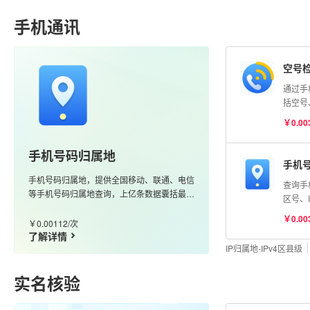
明）
手机通讯
空号
通过手
括空号
险号等
￥0.00
号码状
测】AP
手机号码归属地
手机
手机号码归属地，提供全国移动、联通、电信
查询手
等手机号码归属地查询，上亿条数据囊括最新
区号、
的170、166、147等号段，更新及时、准确
携号转
￥0.00
度高
￥0.00112/次
了解详情
IP归属地-IPv4区县级
实名核验