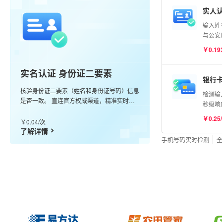
实人认
输入姓
与公安
比对分
￥0.19
实名认证 身份证二要素
银行
核验身份证二要素（姓名和身份证号码）信息
检测输
是否一致。 直连官方权威渠道，精准实时核
秒级响
验，99.99%准确率。
卡
￥0.25
￥0.04/次
了解详情
手机号码实时检测