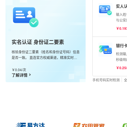
实人认
输入姓
与公安
比对分
￥0.19
实名认证 身份证二要素
银行
核验身份证二要素（姓名和身份证号码）信息
检测输
是否一致。 直连官方权威渠道，精准实时核
秒级响
验，99.99%准确率。
卡
￥0.25
￥0.04/次
了解详情
手机号码实时检测