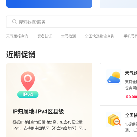
天气预报查询
实名认证
空号检测
全国快递物流查询
手机号
近期促销
天气
支持全
包含国
市的实
￥0.00
度查询
信息；
IP归属地-IPv4区县级
全国
根据IP地址查询归属地信息，包含43亿全量
1.提
IPv4，支持到中国地区（不含港台地区）区县
通、汇
级别，含运营商数据。
单号查