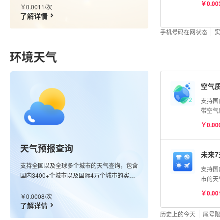
￥0.00
￥0.0011/次
据单号
了解详情
费。
手机号码在网状态
环境天气
空气
支持国
带空气
点观测
￥0.00
最近的
测空气
天气预报查询
（AQ
未来
（优、
支持全国以及全球多个城市的天气查询，包含
支持国
染、严
国内3400+个城市以及国际4万个城市的实况
市的天
O₃、P
数据，同时也支持全球任意经纬度查询，接口
经纬度
CO浓
￥0.00
会返回该经纬度最近的站点信息；更新频率分
￥0.0008/次
天气指
均为μg
钟级别。
了解详情
感冒、
历史上的今天
尾号
鱼、晾