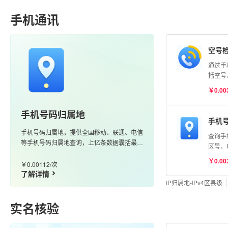
明）
手机通讯
空号
通过手
括空号
险号等
￥0.00
号码状
测】AP
手机号码归属地
手机
手机号码归属地，提供全国移动、联通、电信
查询手
等手机号码归属地查询，上亿条数据囊括最新
区号、
的170、166、147等号段，更新及时、准确
携号转
￥0.00
度高
￥0.00112/次
了解详情
IP归属地-IPv4区县级
实名核验