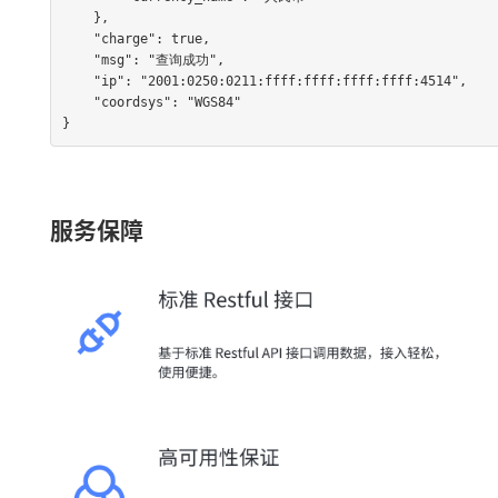
    },

    "charge": true,

    "msg": "查询成功",

    "ip": "2001:0250:0211:ffff:ffff:ffff:ffff:4514",

    "coordsys": "WGS84"

}
服务保障