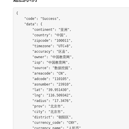
{

    "code": "Success",

    "data": {

        "continent": "亚洲",

        "country": "中国",

        "zipcode": "100011",

        "timezone": "UTC+8",

        "accuracy": "区县",

        "owner": "中国教育网",

        "isp": "中国教育网",

        "source": "数据挖掘",

        "areacode": "CN",

        "adcode": "110105",

        "asnumber": "23910",

        "lat": "39.951430",

        "lng": "116.509342",

        "radius": "17.3476",

        "prov": "北京市",

        "city": "北京市",

        "district": "朝阳区",

        "currency_code": "CNY",

        "currency_name": "人民币"
