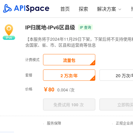
首页
探索
解决方案
IP归属地-IPv6区县级
IP 查询
【本服务将于2024年11月29日下架，下架后将不支持使用
含国家、省、市、区县和运营商等信息
计费模式
流量包
套餐
2 万次/年
20 万次/
￥80
价格
0.004 /次
免费试用
100
次
立即购
·
服务保障
·
正规企业