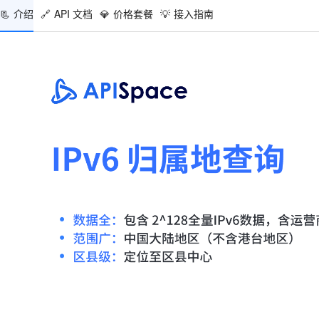
📃
介绍
🔗
API 文档
💎
价格套餐
💡
接入指南