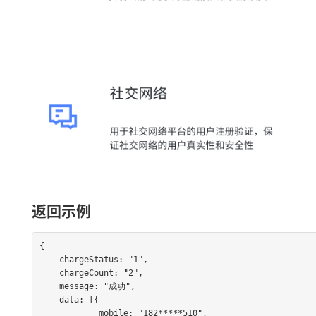
返回示例
{

    chargeStatus: "1",

    chargeCount: "2",

    message: "成功",

    data: [{

            mobile: "182*****510",
