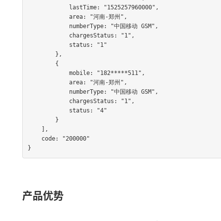
            lastTime: "1525257960000",

            area: "河南-郑州",

            numberType: "中国移动 GSM",

            chargesStatus: "1",

            status: "1"

        },

        {

            mobile: "182*****511",

            area: "河南-郑州",

            numberType: "中国移动 GSM",

            chargesStatus: "1",

            status: "4"

        }

    ],

    code: "200000"

}                              
产品优势