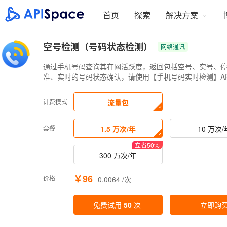
首页
探索
解决方案
空号检测（号码状态检测）
网络通讯
通过手机号码查询其在网活跃度，返回包括空号、实号、
准、实时的号码状态确认，请使用【手机号码实时检测】AP
计费模式
流量包
套餐
1.5 万次/年
10 万次/
立省
50
%
300 万次/年
￥96
价格
0.0064 /次
免费试用
50
次
立即购