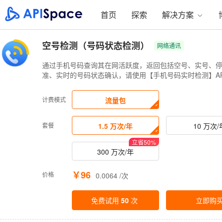
首页
探索
解决方案
空号检测（号码状态检测）
网络通讯
通过手机号码查询其在网活跃度，返回包括空号、实号、
准、实时的号码状态确认，请使用【手机号码实时检测】AP
计费模式
流量包
套餐
1.5 万次/年
10 万次/
立省
50
%
300 万次/年
￥96
价格
0.0064 /次
免费试用
50
次
立即购