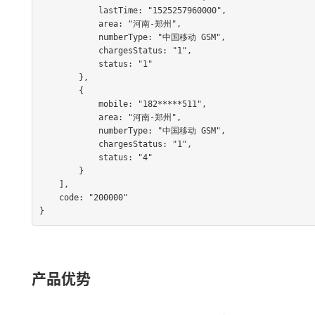
            lastTime: "1525257960000",

            area: "河南-郑州",

            numberType: "中国移动 GSM",

            chargesStatus: "1",

            status: "1"

        },

        {

            mobile: "182*****511",

            area: "河南-郑州",

            numberType: "中国移动 GSM",

            chargesStatus: "1",

            status: "4"

        }

    ],

    code: "200000"

}                              
产品优势