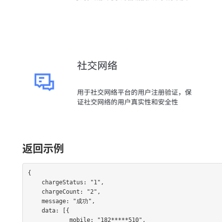
返回示例
{

    chargeStatus: "1",

    chargeCount: "2",

    message: "成功",

    data: [{

            mobile: "182*****510",
