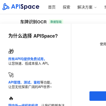
首页
探索
解决方案
车牌识别OCR
数据智能
支持12种中文车牌类型，如蓝牌、黄牌（单双行）、绿牌
为什么选择 APISpace?
牌。
使
计费模式
流量包
🎁
所有API均提供免费试用，
套餐
2 千次/年
2 万次/
让您快速、低成本接入 API。
立省
28
%
20 万次/年
50 万次/
🚀
API管理、测试、鉴权
等功能，
￥110
价格
0.055 /次
让您无忧探索广阔的API世界~
免费试用
50
次
立即购
🔥
国内外一线机构投资
，让我们能够专注