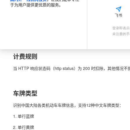
于为用户提供更优质的服务。
·
服务保障
·
正规企业
飞书
📃
介绍
🔗
API 文档
💎
价格套餐
💡
接入指南
登录即表示
未注册的手
计费规则
当 HTTP 响应状态码（http status）为 200 时扣除，其他情况
车牌类型
识别中国大陆各类机动车车牌信息，支持12种中文车牌类型：
1. 单行蓝牌
2. 单行黄牌