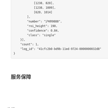
            [1238, 820],

            [1238, 1009],

            [620, 1014]

        ],

        "number": "沪KR9888",

        "roi_height": 190,

        "confidence": 0.84,

        "class": "single"

    }],

    "count": 1,

    "log_id": "41cfc2b0-bd9b-11ed-9724-0000000032d8"

}
服务保障