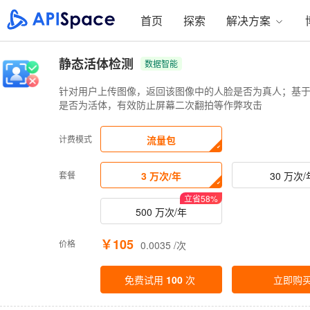
首页
探索
解决方案
静态活体检测
数据智能
针对用户上传图像，返回该图像中的人脸是否为真人；基
是否为活体，有效防止屏幕二次翻拍等作弊攻击
计费模式
流量包
套餐
3 万次/年
30 万次/
立省
58
%
500 万次/年
￥105
价格
0.0035 /次
免费试用
100
次
立即购