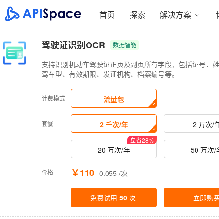
首页
探索
解决方案
驾驶证识别OCR
数据智能
支持识别机动车驾驶证正页及副页所有字段，包括证号、
驾车型、有效期限、发证机构、档案编号等。
计费模式
流量包
套餐
2 千次/年
2 万次/
立省
28
%
20 万次/年
50 万次/
￥110
价格
0.055 /次
免费试用
50
次
立即购