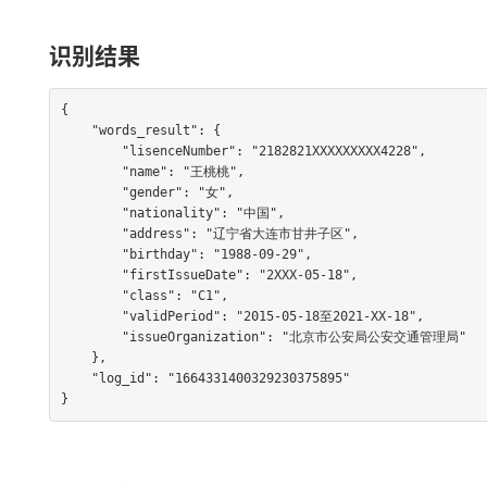
识别结果
{

    "words_result": {

        "lisenceNumber": "2182821XXXXXXXXX4228",

        "name": "王桃桃",

        "gender": "女",

        "nationality": "中国",

        "address": "辽宁省大连市甘井子区",

        "birthday": "1988-09-29",

        "firstIssueDate": "2XXX-05-18",

        "class": "C1",

        "validPeriod": "2015-05-18至2021-XX-18",

        "issueOrganization": "北京市公安局公安交通管理局"

    },

    "log_id": "1664331400329230375895"

}