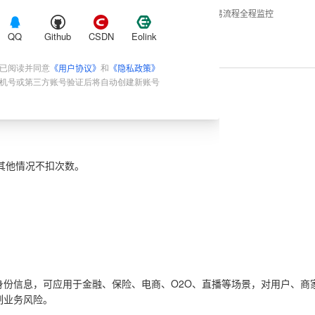
·
正规企业商品来源
·
交易流程全程监控
QQ
Github
CSDN
Eolink
《用户协议》
《隐私政策》
已阅读并同意
和
机号或第三方账号验证后将自动创建新账号
扣除，其他情况不扣次数。
份信息，可应用于金融、保险、电商、O2O、直播等场景，对用户、商
制业务风险。