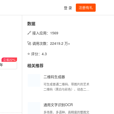
注册有礼
登 录
数据
🔗
接入应用：
1569
🚀
调用次数：
22419.2
万+
⭐️
评分：
4.3
立省
22
%
/年
相关推荐
二维码生成器
可生成普通二维码、带图片的艺术
二维码（黑白与彩色）、动态二维
码（黑白与彩色）
通用文字识别OCR
多场景、多语种、高精度的整图文