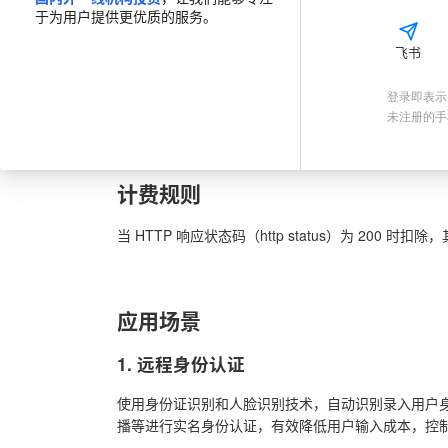
于为用户提供更优质的服务。
·
服务保障
飞书
📃
介绍
🔗
API 文档
💎
价格套餐
💡
接入指南
登录即表示
未注册的手
计费规则
当 HTTP 响应状态码（http status）为 200 时
应用场景
1. 远程身份认证
使用身份证识别和人脸识别技术，自动识别录入用户身
播等进行实名身份认证，有效降低用户输入成本，控