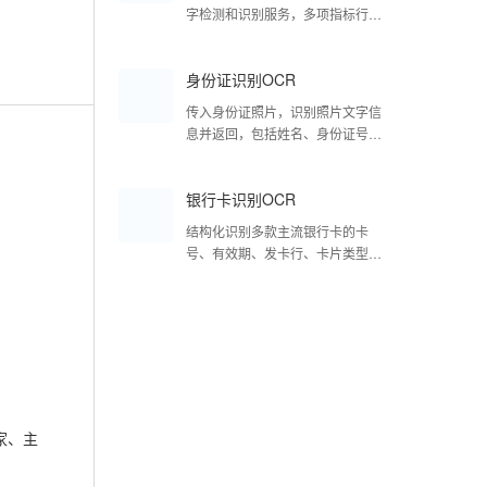
字检测和识别服务，多项指标行业
领先，可识别中、英、日、韩、
法、德多种语言
身份证识别OCR
传入身份证照片，识别照片文字信
息并返回，包括姓名、身份证号
码、性别、民族、出生年月日、地
址、签发机关及有效期。
银行卡识别OCR
结构化识别多款主流银行卡的卡
号、有效期、发卡行、卡片类型、
持卡人5个关键字段，识别准确率
超过99%
家、主