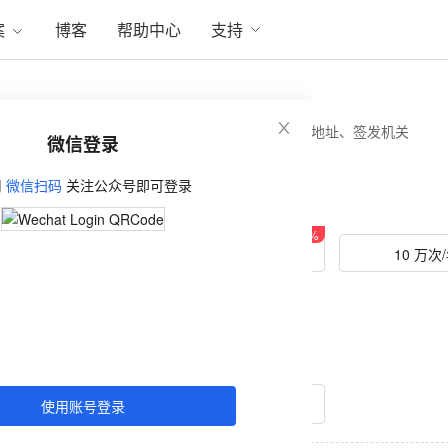
案
博客
帮助中心
支持
包括姓名、身份证号码、性别、民族、出生年月日、地址、签发机关
微信登录
用
微信扫码
关注公众号即可登录
立省
6
%
立省
15
%
2 万次/年
5 万次/年
10 万次
立省
46
%
50 万次/年
立即购买
测试API
使用账号登录