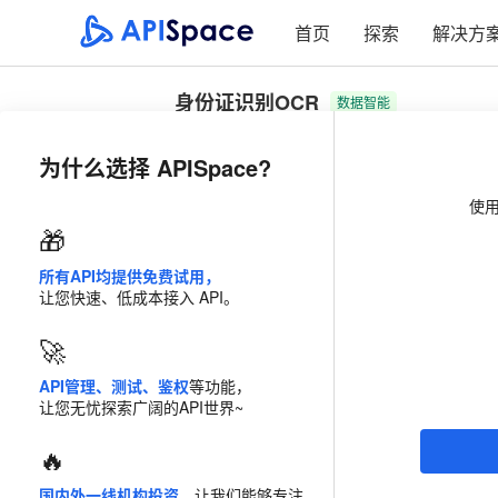
首页
探索
解决方
身份证识别OCR
数据智能
传入身份证照片，识别照片文字信息并返回，
为什么选择 APISpace?
及有效期。
使
计费模式
流量包
🎁
所有API均提供免费试用，
套餐
2 千次/年
让您快速、低成本接入 API。
立省
28
%
20 万次/年
🚀
API管理、测试、鉴权
等功能，
￥110
价格
0.055 /次
让您无忧探索广阔的API世界~
免费试用
50
次
🔥
国内外一线机构投资
，让我们能够专注