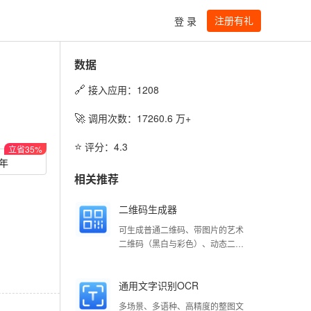
注册有礼
登 录
数据
🔗
接入应用：
1208
🚀
调用次数：
17260.6
万+
⭐️
评分：
4.3
立省
35
%
/年
相关推荐
二维码生成器
可生成普通二维码、带图片的艺术
二维码（黑白与彩色）、动态二维
码（黑白与彩色）
通用文字识别OCR
多场景、多语种、高精度的整图文