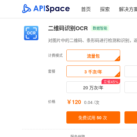
首页
探索
解决方
二维码识别OCR
数据智能
对图片中的二维码、条形码进行检测和识别，
计费模式
流量包
套餐
3 千次/年
立省
45
%
20 万次/年
￥120
价格
0.04 /次
免费试用
50
次
·
服务保障