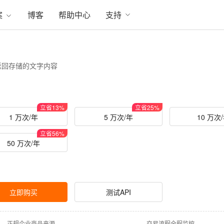
案
博客
帮助中心
支持
返回存储的文字内容
立省
13
%
立省
25
%
1 万次/年
5 万次/年
10 万次
立省
56
%
50 万次/年
立即购买
测试API
·
正规企业商品来源
·
交易流程全程监控