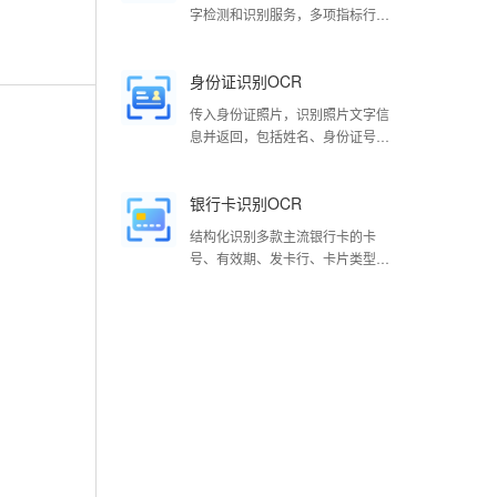
字检测和识别服务，多项指标行业
领先，可识别中、英、日、韩、
法、德多种语言
身份证识别OCR
传入身份证照片，识别照片文字信
息并返回，包括姓名、身份证号
码、性别、民族、出生年月日、地
址、签发机关及有效期。
银行卡识别OCR
结构化识别多款主流银行卡的卡
号、有效期、发卡行、卡片类型、
持卡人5个关键字段，识别准确率
超过99%