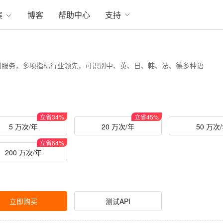
案
博客
帮助中心
支持
别服务，多项指标行业领先，可识别中、英、日、韩、法、德多种语
立省
34
%
立省
45
%
5 万次/年
20 万次/年
50 万次
立省
64
%
200 万次/年
立即购买
测试API