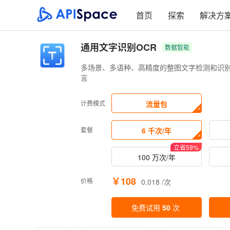
首页
探索
解决方
通用文字识别OCR
数据智能
多场景、多语种、高精度的整图文字检测和识
言
计费模式
流量包
套餐
6 千次/年
立省
59
%
100 万次/年
￥108
价格
0.018 /次
免费试用
50
次