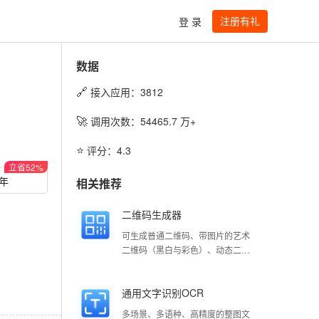
注册有礼
登 录
数据
🔗
接入应用：
3812
🚀
调用次数：
54465.7
万+
⭐️
评分：
4.3
立省
52
%
/年
相关推荐
二维码生成器
可生成普通二维码、带图片的艺术
二维码（黑白与彩色）、动态二维
码（黑白与彩色）
通用文字识别OCR
多场景、多语种、高精度的整图文