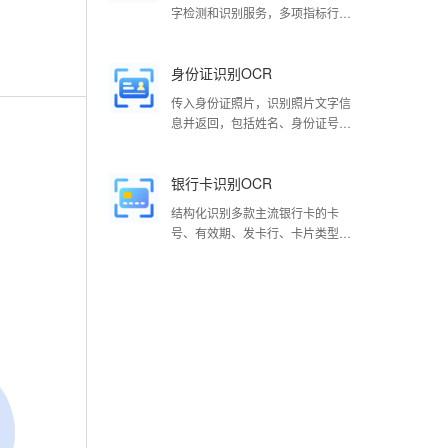
字检测和识别服务，多项指标行业
领先，可识别中、英、日、韩、
法、德多种语言
身份证识别OCR
传入身份证照片，识别照片文字信
息并返回，包括姓名、身份证号
码、性别、民族、出生年月日、地
址、签发机关及有效期。
银行卡识别OCR
结构化识别多款主流银行卡的卡
号、有效期、发卡行、卡片类型、
持卡人5个关键字段，识别准确率
超过99%