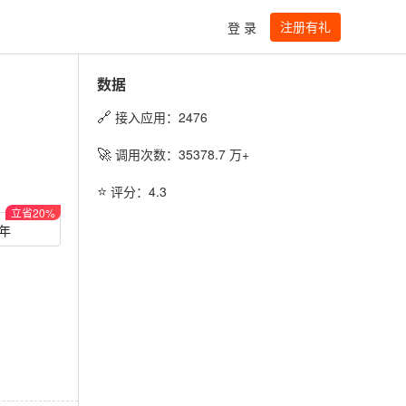
注册有礼
登 录
数据
🔗
接入应用：
2476
🚀
调用次数：
35378.7
万+
⭐️
评分：
4.3
立省
20
%
/年