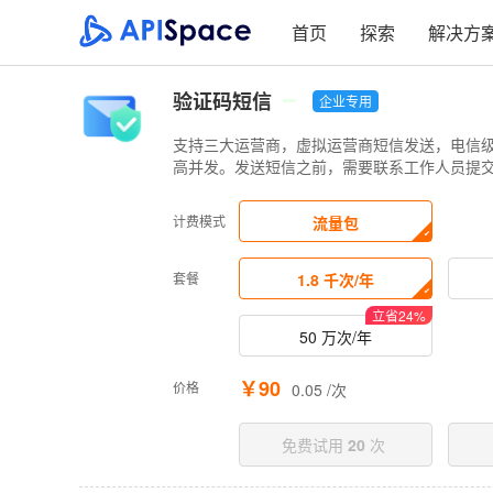
首页
探索
解决方
验证码短信
企业专用
支持三大运营商，虚拟运营商短信发送，电信级
高并发。发送短信之前，需要联系工作人员提
计费模式
流量包
套餐
1.8 千次/年
立省
24
%
50 万次/年
￥90
价格
0.05 /次
免费试用
20
次