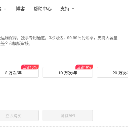
案
博客
帮助中心
支持
运维保障，独享专用通道，3秒可达，99.99％到达率，支持大容量
交签名和模板审核。
立省
10
%
立省
16
%
2 万次/年
10 万次/年
20 万次
立即购买
测试API