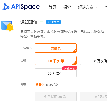
首页
探索
解决方案
通知短信
企业专用
支持三大运营商，虚拟运营商短信发送，电信级运维保障
签名和模板审核。
计费模式
流量包
套餐
1.8 千次/年
2 万次/
立省
24
%
50 万次/年
￥90
价格
0.05 /次
免费试用
20
次
立即购