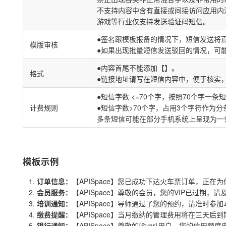
不支持内容中含有直接或间接访问应用内
游戏等行业仅支持发送验证码短信。
●签名跟模板报备的情况下，短信发送将
模版审核
●如果出现批量短信发送驳回的情况，可能
●内容首尾不能添加【】。
格式
●链接地址请写在短信内容中，便于核实
●短信字数 <=70个字，按照70个字一
计费规则
●短信字数>70个字，占用3个字符作为
多条短信可能在部分手机系统上呈现为一
模板示例
订单信息：
【APISpace】您已成功下达火车票订单，正在
会员服务：
【APISpace】尊敬的会员，您的VIP已过期，请
培训通知：
【APISpace】导师通过了您的预约，请准时参
缴费提醒：
【APISpace】当月缴纳的管理费用将在三天
银行通知：
【APISpace】尊敬的{$var}用户，您的信