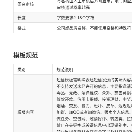
签名将由人工审核后方可启用，填写的应
签名审核
审核通过概率越高
长度
字数要求2-18个字符
格式
公司或品牌名称，不能使用空格和特殊符号”
模板规范
类别
规范说明
短信模板需明确表述短信发送的实际内容
不支持发送未经许可的信息，主要指邀请
毒品、党政、法律维权、众筹、慈善募捐
催款还款、信用卡提额、投资理财、中奖
烟酒、交友、暴力、恐吓、皮草、返现返
模版内容
加群、加QQ或者加微信、贩卖个人信息
做任务、空包网、邀请好评、转店类、拉
禁止在关键字或关键信息中出现错别字、
禁止出现各类非正常混合字以及非常用的