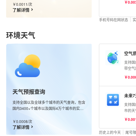
￥0.00
￥0.0011/次
据单号
了解详情
费。
手机号码在网状态
环境天气
空气
支持国
带空气
点观测
￥0.00
最近的
测空气
天气预报查询
（AQ
未来
（优、
支持全国以及全球多个城市的天气查询，包含
支持国
染、严
国内3400+个城市以及国际4万个城市的实况
市的天
O₃、P
数据，同时也支持全球任意经纬度查询，接口
经纬度
CO浓
￥0.00
会返回该经纬度最近的站点信息；更新频率分
￥0.0008/次
天气指
均为μg
钟级别。
了解详情
感冒、
历史上的今天
尾号
鱼、晾