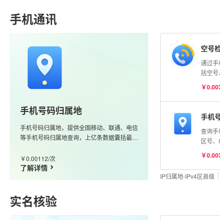
明）
手机通讯
空号
通过手
括空号
险号等
￥0.00
号码状
测】AP
手机号码归属地
手机
手机号码归属地，提供全国移动、联通、电信
查询手
等手机号码归属地查询，上亿条数据囊括最新
区号、
的170、166、147等号段，更新及时、准确
携号转
￥0.00
度高
￥0.00112/次
了解详情
IP归属地-IPv4区县级
实名核验