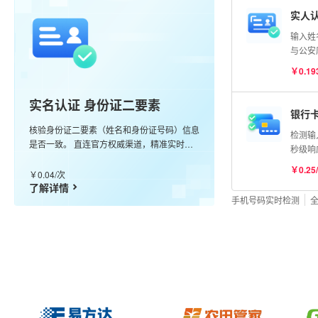
实人认
输入姓
与公安
比对分
￥0.19
实名认证 身份证二要素
银行
核验身份证二要素（姓名和身份证号码）信息
检测输
是否一致。 直连官方权威渠道，精准实时核
秒级响
验，99.99%准确率。
卡
￥0.25
￥0.04/次
了解详情
手机号码实时检测