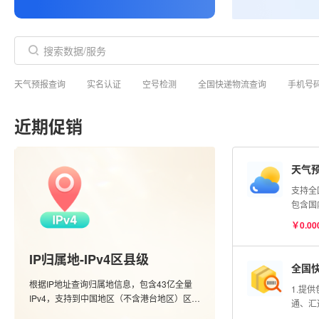
天气预报查询
实名认证
空号检测
全国快递物流查询
手机号
近期促销
天气
支持全
包含国
市的实
￥0.00
度查询
信息；
IP归属地-IPv4区县级
全国
根据IP地址查询归属地信息，包含43亿全量
1.提
IPv4，支持到中国地区（不含港台地区）区县
通、汇
级别，含运营商数据。
单号查