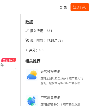
注册有礼
登 录
数据
🔗
接入应用：
331
🚀
调用次数：
4729.7
万+
⭐️
评分：
4.3
立省
30
%
相关推荐
/年
天气预报查询
支持全国以及全球多个城市的天气
查询，包含国内3400+个城市以及
国际4万个城市的实况数据，同时
也支持全球任意经纬度查询，接口
空气质量查询
会返回该经纬度最近的站点信息；
更新频率分钟级别。
支持国内3400+个城市的整点观