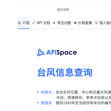
·
服务保障
📃
介绍
🔗
API 文档
🌷
常见问题
💎
价格套餐
💡
接入指