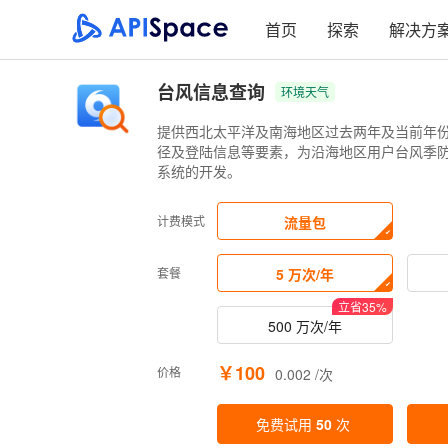
首页
探索
解决方
台风信息查询
环境天气
提供西北太平洋及南海地区过去两年及当前年
径及登陆信息等要素，为沿海地区用户台风季防
系统的开发。
计费模式
流量包
套餐
5 万次/年
立省
35
%
500 万次/年
￥100
价格
0.002 /次
免费试用
50
次