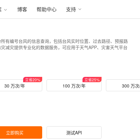
案
博客
帮助中心
支持
份所有编号台风的信息查询，包括台风实时位置、过去路径、预报路
灾减灾提供专业化的数据服务，可应用于天气APP、灾害天气平台
立省
20
%
立省
25
%
30 万次/年
100 万次/年
300 万次
立即购买
测试API