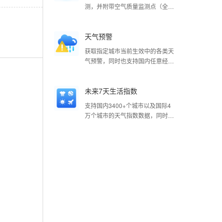
测，并附带空气质量监测点（全国
共2335个）的整点观测数据；支持
国内经纬度查询，返回最近的站点
天气预警
信息。获取指定城市的整点观测空
气质量，包含空气质量指数
获取指定城市当前生效中的各类天
（AQI）、首要污染物、空气质量
气预警，同时也支持国内任意经纬
等级（优、良、轻度污染、中度污
度查询，接口会返回该经纬度最近
染、重度污染、严重污染）、6要
的各类天气预警，如寒潮蓝色预警
素（CO、NO₂、O₃、PM10、
未来7天生活指数
信号，或一次性拉取全国所有生效
PM2.5、SO₂）浓度（除了CO浓度
中的天气预警。预警数据来自国家
单位为mg/m³之外，其余5种单位
支持国内3400+个城市以及国际4
预警中心。如部分城市无生效预
均为μg/m³）等。
万个城市的天气指数数据，同时也
警，则返回值为空，请做好空值处
支持国内任意经纬度查询，接口会
理。
返回该经纬度最近的天气指数数
据，包括晨练、洗车、穿衣、感
冒、运动、旅游、舒适度、紫外
线、钓鱼、晾晒、过敏、啤酒（12
项，有详细说明）