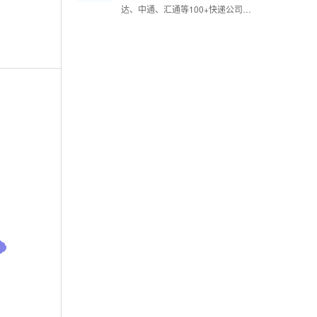
别单号不收费，订阅后的推送消息不扣费
达、中通、汇通等100+快递公司在
内的快递物流单号查询。2.与官网
实时同步更新。3.根据单号自动识
别快递公司，识别单号不收费。