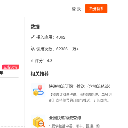
注册有礼
登 录
数据
🔗
接入应用：
4362
🚀
调用次数：
62326.1
万+
⭐️
评分：
4.3
立省
50
%
/年
相关推荐
快递物流订阅与推送（含物流轨迹）
【物流订阅与推送、H5物流轨迹、单号识
别】支持单号的订阅与推送，订阅国内物
流信息，当信息有变化时，推送到您的回
调地址。地图轨迹支持在地图中展示包裹
全国快递物流查询
运输轨迹。包括顺丰、圆通、申通等主流
快递公司。自动识别快递公司及单号，识
1.提供包括申通、顺丰、圆通、韵