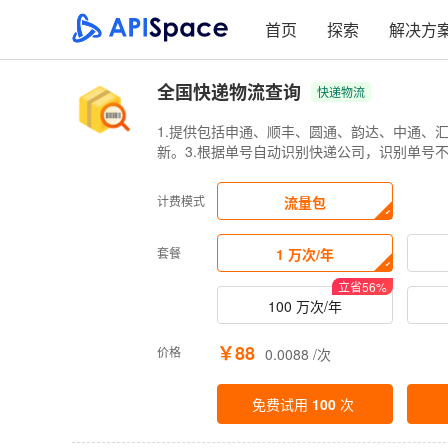
首页
探索
解决方
全国快递物流查询
快递物流
1.提供包括申通、顺丰、圆通、韵达、中通、汇
新。3.根据单号自动识别快递公司，识别单号
计费模式
流量包
套餐
1 万次/年
立省
56
%
100 万次/年
￥88
价格
0.0088 /次
免费试用
100
次