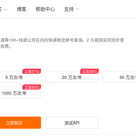
案
博客
帮助中心
支持
通等100+快递公司在内的快递物流单号查询。2.与官网实时同步更
不收费。
立省
27
%
立省
39
%
5 万次/年
20 万次/年
50 万次
立省
65
%
1000 万次/年
立即购买
测试API