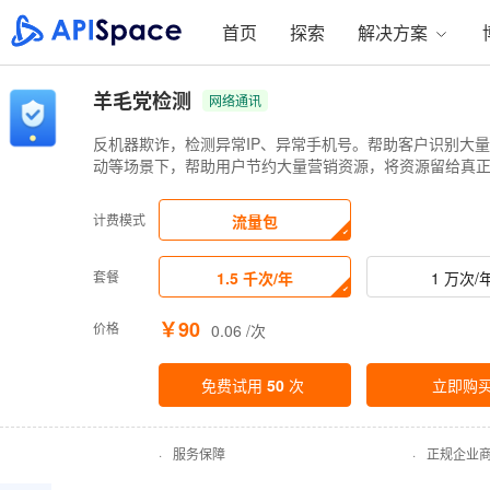
首页
探索
解决方案
羊毛党检测
网络通讯
反机器欺诈，检测异常IP、异常手机号。帮助客户识别大
动等场景下，帮助用户节约大量营销资源，将资源留给真
计费模式
流量包
套餐
1.5 千次/年
1 万次/
￥90
价格
0.06 /次
免费试用
50
次
立即购
·
服务保障
·
正规企业