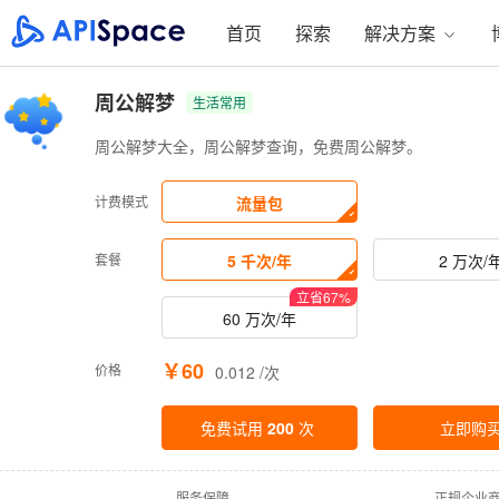
首页
探索
解决方案
周公解梦
生活常用
周公解梦大全，周公解梦查询，免费周公解梦。
计费模式
流量包
套餐
5 千次/年
2 万次/
立省
67
%
60 万次/年
￥60
价格
0.012 /次
免费试用
200
次
立即购
·
服务保障
·
正规企业