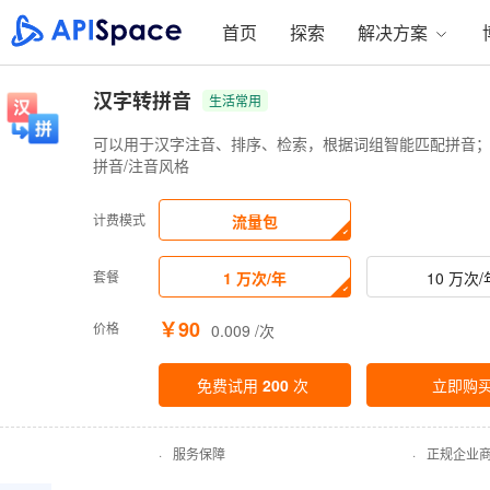
首页
探索
解决方案
汉字转拼音
生活常用
可以用于汉字注音、排序、检索，根据词组智能匹配拼音；
拼音/注音风格
计费模式
流量包
套餐
1 万次/年
10 万次/
￥90
价格
0.009 /次
免费试用
200
次
立即购
·
服务保障
·
正规企业