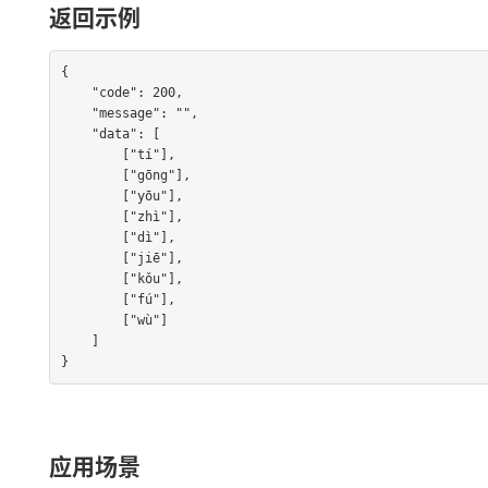
返回示例
{

    "code": 200,

    "message": "",

    "data": [

        ["tí"],

        ["gōng"],

        ["yōu"],

        ["zhì"],

        ["dì"],

        ["jiē"],

        ["kǒu"],

        ["fú"],

        ["wù"]

    ]

}
应用场景