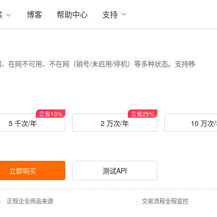
案
博客
帮助中心
支持
、在网不可用、不在网（销号/未启用/停机）等多种状态。支持移
立省
13
%
立省
25
%
5 千次/年
2 万次/年
10 万次
立即购买
测试API
·
正规企业商品来源
·
交易流程全程监控