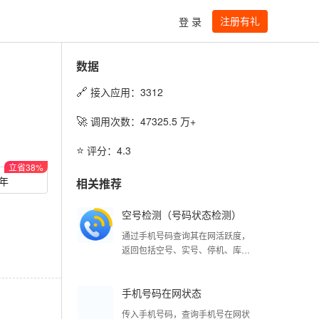
注册有礼
登 录
数据
🔗
接入应用：
3312
🚀
调用次数：
47325.5
万+
⭐️
评分：
4.3
立省
38
%
/年
相关推荐
空号检测（号码状态检测）
通过手机号码查询其在网活跃度，
返回包括空号、实号、停机、库
无、沉默号、风险号等状态。如需
要进行最精准、实时的号码状态确
手机号码在网状态
认，请使用【手机号码实时检测】
API 商品。
传入手机号码，查询手机号在网状