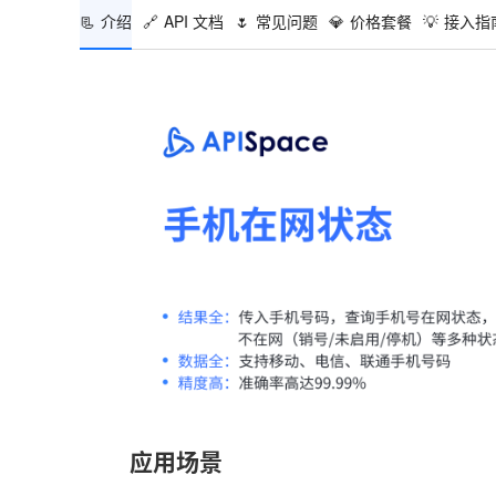
📃
介绍
🔗
API 文档
🌷
常见问题
💎
价格套餐
💡
接入指
应用场景