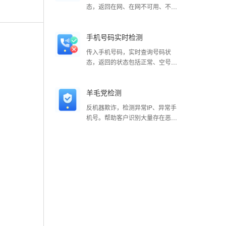
态，返回在网、在网不可用、不在
网（销号/未启用/停机）等多种状
态。支持移动、电信、联通手机号
手机号码实时检测
码，实时准确
传入手机号码，实时查询号码状
态，返回的状态包括正常、空号、
不在网(空号) 、关机、疑似关机 、
停机 、不存在的号码等。支持三大
羊毛党检测
运营商，检测准确率高达 99% 以
上。
反机器欺诈，检测异常IP、异常手
机号。帮助客户识别大量存在恶意
的账号。在金融理财奖励、红包奖
励、营销活动等场景下，帮助用户
节约大量营销资源，将资源留给真
正的用户。